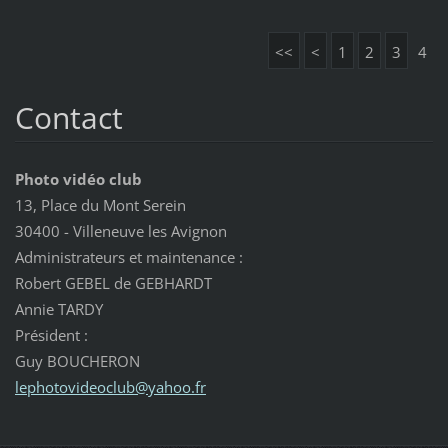
<<
<
1
2
3
4
Contact
Photo vidéo club
13, Place du Mont Serein
30400 - Villeneuve les Avignon
Administrateurs et maintenance :
Robert GEBEL de GEBHARDT
Annie TARDY
Président :
Guy BOUCHERON
lephotov
ideoclub
@yahoo.f
r